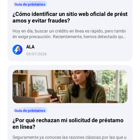
Guía de préstamos
¿Cómo identificar un sitio web oficial de prést
amos y evitar fraudes?
Hoy en día, buscar un crédito en línea es rápido, pero tambi
én exige precaución. Recientemente, hemos detectado que
terceras personas copian por completo el nombre, el diseño
ALA
y la marca de empresas de préstamos legítimas para confu
ndir a los usuarios. Estos sitios "clonados" buscan robar tus
09/07/2026
datos o engancharte en fraudes. ¿Cómo puedes protegert
e? Antes de ingresar tus datos en cualquier página, verifica
que cumpla con estos tres aspectos clave de seguridad.
Guía de préstamos
¿Por qué rechazan mi solicitud de préstamo
en línea?
Seguramente ya conoces las razones clásicas por las que u