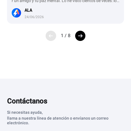
r un amigo y tu paz mental. Lo he visto cientos de veces: lo
que empieza como un "paro" termina en mensajes ignorado
ALA
s y excusas interminables. Si ya estás en esa situación, deja
de ser el cobrador amable. En este negocio, la palabra no va
24/06/2026
le; lo que valen son los rastros.
1
/
8
Contáctanos
Si necesitas ayuda,
llama a nuestra línea de atención o envíanos un correo
electrónico.