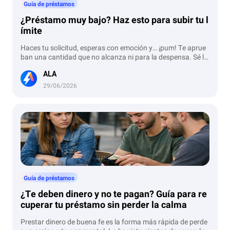
Guía de préstamos
¿Préstamo muy bajo? Haz esto para subir tu l
ímite
Haces tu solicitud, esperas con emoción y… ¡pum! Te aprue
ban una cantidad que no alcanza ni para la despensa. Sé lo
frustrante que es, pero te lo digo de una vez: no es personal.
ALA
Las financieras no te odian, simplemente su sistema todaví
a no confía en ti. Si te urge que ese número crezca, aquí te c
29/06/2026
omparto mi guía personal para que dejes de recibir "migaja
s" y empieces a ver montos reales:
Guía de préstamos
¿Te deben dinero y no te pagan? Guía para re
cuperar tu préstamo sin perder la calma
Prestar dinero de buena fe es la forma más rápida de perde