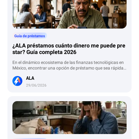
uidar tu capacidad de pago. En este artículo veremos qué si
gnifica la regla 3-6-9, cómo funciona y cómo puedes aplicarl
a en la vida diaria.
Guía de préstamos
¿ALA préstamos cuánto dinero me puede pre
star? Guía completa 2026
En el dinámico ecosistema de las finanzas tecnológicas en
México, encontrar una opción de préstamo que sea rápida,
segura y transparente es fundamental para mantener una
ALA
economía personal saludable. Si te has preguntado "¿ALA p
réstamos cuánto dinero me puede prestar?", has llegado al l
29/06/2026
ugar indicado. En este artículo, desglosaremos todo sobre l
os montos, plazos y beneficios de esta plataforma de prést
amos en línea, que se ha consolidado como una de las alter
nativas más accesibles para quienes necesitan liquidez inm
ediata.