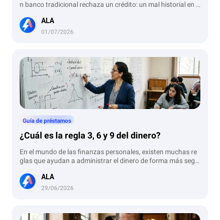
n banco tradicional rechaza un crédito: un mal historial en e
l Buró, ingresos bajos o la falta de un comprobante de ingre
ALA
sos. Sin embargo, las aplicaciones de préstamos en línea pr
ometen otorgar dinero "sin aval ni papeleo". Si es así, ¿por q
01/07/2026
ué siguen rechazando a tantos usuarios? Aquí te revelamos
tres motivos técnicos y de seguridad que el sistema evalúa
y que la mayoría de la gente ignora.
Guía de préstamos
¿Cuál es la regla 3, 6 y 9 del dinero?
En el mundo de las finanzas personales, existen muchas re
glas que ayudan a administrar el dinero de forma más segu
ra. Una de las más conocidas es la regla 3-6-9, un método s
ALA
encillo que sirve como guía para organizar gastos, ahorro y
deudas. Esta regla no es una ley obligatoria, pero muchas p
29/06/2026
ersonas la usan para tomar mejores decisiones y mantener
el control de su dinero. Aplicarla puede ayudarte a mejorar t
u presupuesto, evitar problemas con la tarjeta de crédito y c