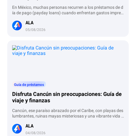
En México, muchas personas recurren a los préstamos de d
ía de pago (payday loans) cuando enfrentan gastos imprevi
stos. Estos préstamos se caracterizan por su rapidez y facil
ALA
idad de acceso, pero también por sus altas tasas de interés
y la exigencia de un pago único a corto plazo. En este artícu
05/08/2026
lo analizamos qué son, cuáles son sus ventajas y riesgos, y
presentamos una alternativa más flexible y competitiva: AL
A préstamo.
Guía de préstamos
Disfruta Cancún sin preocupaciones: Guía de
viaje y finanzas
Cancún, ese paraíso abrazado por el Caribe, con playas des
lumbrantes, ruinas mayas misteriosas y una vibrante vida n
octurna, atrae a miles de viajeros cada año. Sin embargo, p
ALA
ara disfrutar plenamente de tu viaje, la planificación financi
era es esencial. Ya sea que busques lujo o economía, esta g
04/08/2026