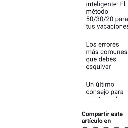
inteligente: El
método
50/30/20 para
tus vacacione
Los errores
más comunes
que debes
esquivar
Un último
consejo para
que te rinda
más:
Compartir este
artículo en