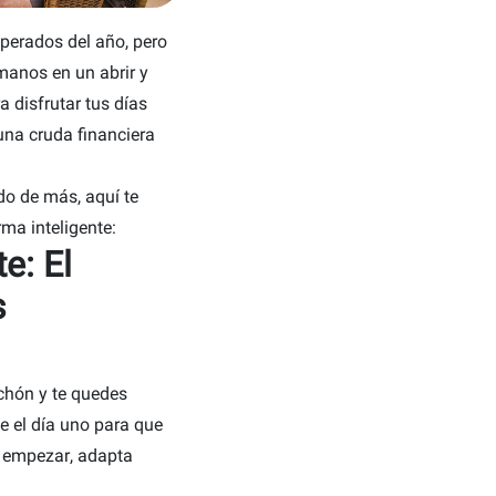
perados del año, pero
manos en un abrir y
a disfrutar tus días
 una cruda financiera
ndo de más, aquí te
ma inteligente:
e: El
s
lchón y te quedes
de el día uno para que
e empezar, adapta