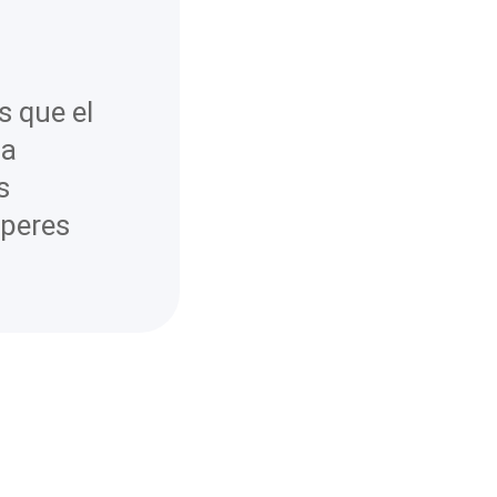
s que el
la
s
uperes