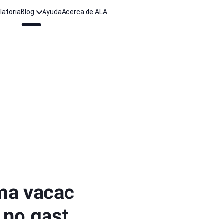
latoria
Blog
Ayuda
Acerca de ALA
ima vacac
 no gast