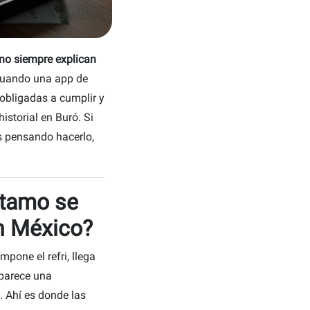
no siempre explican
cuando una app de
 obligadas a cumplir y
istorial en Buró. Si
s pensando hacerlo,
stamo se
en México?
one el refri, llega
aparece una
 Ahí es donde las