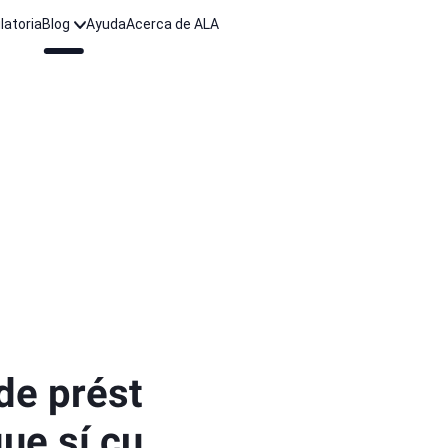
latoria
Blog
Ayuda
Acerca de ALA
de prést
ue sí cu