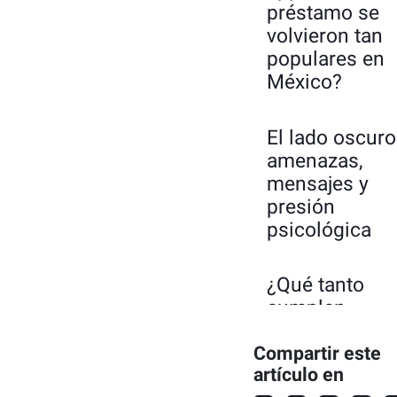
préstamo se
volvieron tan
populares en
México?
El lado oscuro
amenazas,
mensajes y
presión
psicológica
¿Qué tanto
cumplen
realmente esa
amenazas?
Compartir este
artículo en
1. ¿De verd