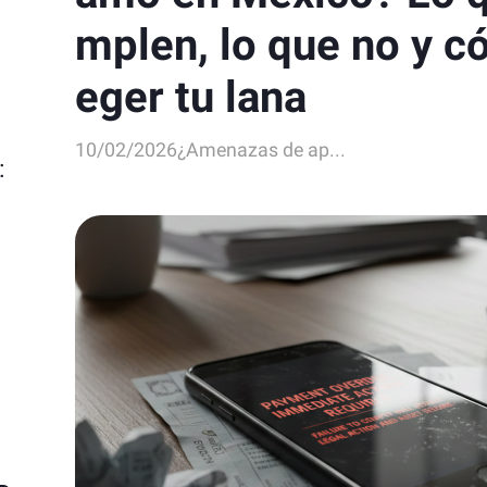
mplen, lo que no y c
eger tu lana
10/02/2026
¿Amenazas de ap...
:
s
ad