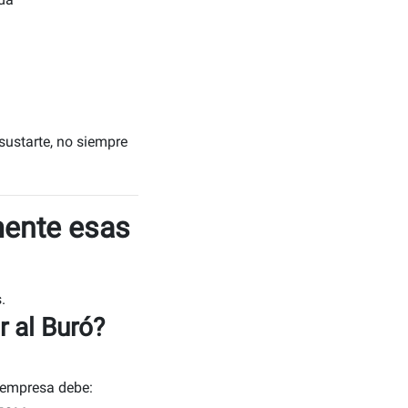
ustarte, no siempre
mente esas
.
r al Buró?
 empresa debe: