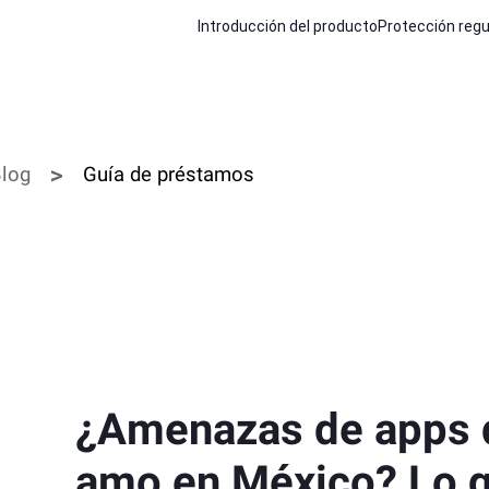
Introducción del producto
Protección regu
log
Guía de préstamos
¿Amenazas de apps 
amo en México? Lo q