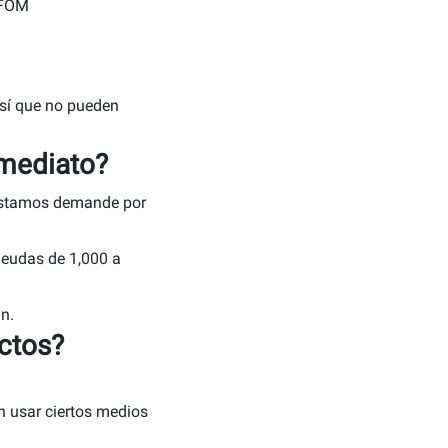
OFOM
así que no pueden
mediato?
réstamos demande por
deudas de 1,000 a
n.
actos?
en usar ciertos medios