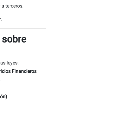
 a terceros.
.
 sobre
as leyes:
vicios Financieros
s
ión)