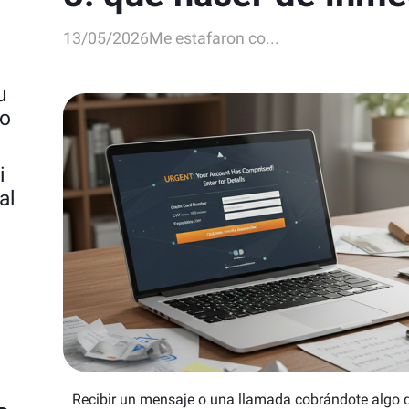
13/05/2026
Me estafaron co...
u
to
i
al
Recibir un mensaje o una llamada cobrándote algo 