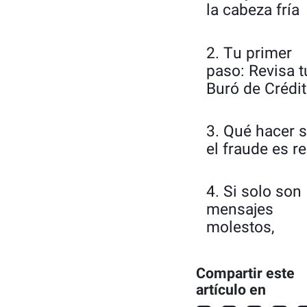
la cabeza fría
2. Tu primer
paso: Revisa t
Buró de Crédi
3. Qué hacer s
el fraude es re
4. Si solo son
mensajes
molestos,
¡cuidado con
tus datos!
Compartir este
artículo en
5. Para que no