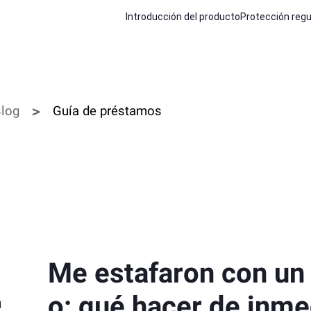
Introducción del producto
Protección regu
log
Guía de préstamos
Me estafaron con un
o: qué hacer de inme
n