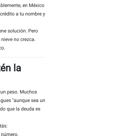
ablemente, en México
crédito a tu nombre y
iene solución. Pero
 nieve no crezca.
co.
én la
ni un peso. Muchos
agues "aunque sea un
ndo que la deuda es
tás:
e número.