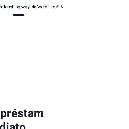
latoria
Blog
Ayuda
Acerca de ALA
 préstam
diato