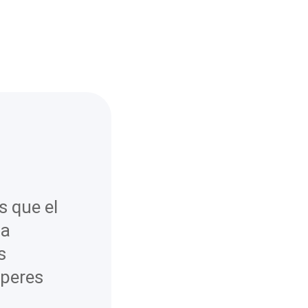
s que el
la
s
uperes