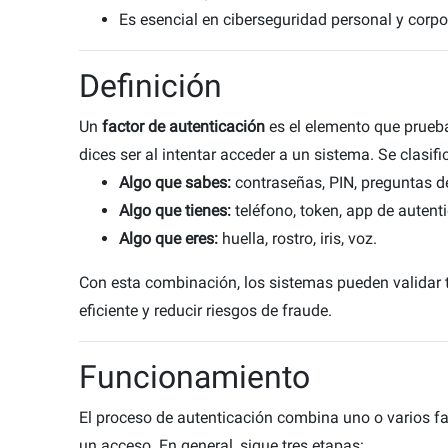
Es esencial en ciberseguridad personal y corpo
Definición
Un
factor de autenticación
es el elemento que prueb
dices ser al intentar acceder a un sistema. Se clasifi
Algo que sabes:
contraseñas, PIN, preguntas d
Algo que tienes:
teléfono, token, app de autent
o
Algo que eres:
huella, rostro, iris, voz.
Con esta combinación, los sistemas pueden validar 
r
eficiente y reducir riesgos de fraude.
de
ón
Funcionamiento
o
?
El proceso de autenticación combina uno o varios fac
un acceso. En general, sigue tres etapas: