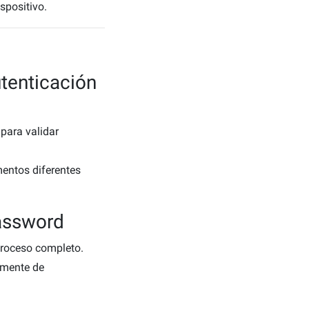
spositivo.
utenticación
para validar
entos diferentes
password
 proceso completo.
amente de