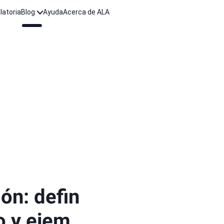
latoria
Blog
Ayuda
Acerca de ALA
ón: defin
o y ejem