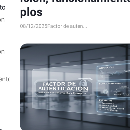
to
plos
ón
08/12/2025
Factor de auten...
n
ón
ento
ón