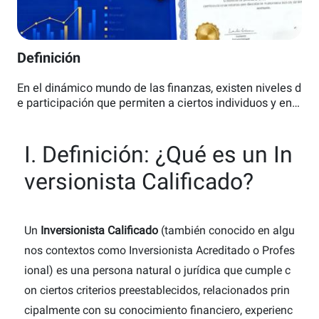
Definición
En el dinámico mundo de las finanzas, existen niveles d
e participación que permiten a ciertos individuos y enti
dades acceder a oportunidades de inversión exclusiva
s. La figura del Inversionista Calificado representa ese
I. Definición: ¿Qué es un In
umbral de experiencia y capacidad económica que abr
e las puertas a mercados y productos que no están dis
versionista Calificado?
ponibles para el público general. A continuación, explor
aremos en detalle este concepto clave para entender l
as altas esferas de la inversión.
Un
Inversionista Calificado
(también conocido en algu
nos contextos como Inversionista Acreditado o Profes
ional) es una persona natural o jurídica que cumple c
on ciertos criterios preestablecidos, relacionados prin
cipalmente con su conocimiento financiero, experienc